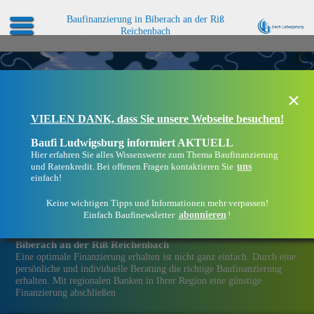
Baufinanzierung in Biberach an der Riß
Reichenbach
×
VIELEN DANK, dass Sie unsere Webseite besuchen!
Baufi Ludwigsburg informiert AKTUELL
Hier erfahren Sie alles Wissenswerte zum Thema Baufinanzierung
uns
und Ratenkredit. Bei offenen Fragen kontaktieren Sie
einfach!
Keine wichtigen Tipps und Informationen mehr verpassen!
abonnieren
Einfach Baufinewsletter
!
Eine Immobilien­finanzierung bei Baufi Ludwigsburg in
Biberach an der Riß Reichenbach
Eine optimale Finanzierung erhalten ist nicht ganz einfach. Durch eine
persönliche und individuelle Beratung die richtige Baufinanzierung
erhalten. Mit regionalen Banken in Ihrer Region eine günstige
Finanzierung abschließen