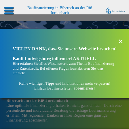
Baufinanzierung in Biberach an der Riß
Jordanbach
×
VIELEN DANK, dass Sie unsere Webseite besuchen!
Baufi Ludwigsburg informiert AKTUELL
Hier erfahren Sie alles Wissenswerte zum Thema Baufinanzierung
uns
und Ratenkredit. Bei offenen Fragen kontaktieren Sie
einfach!
Keine wichtigen Tipps und Informationen mehr verpassen!
abonnieren
Einfach Baufinewsletter
!
Eine Immobilien­finanzierung bei Baufi Ludwigsburg in
Biberach an der Riß Jordanbach
Eine optimale Finanzierung erhalten ist nicht ganz einfach. Durch eine
persönliche und individuelle Beratung die richtige Baufinanzierung
erhalten. Mit regionalen Banken in Ihrer Region eine günstige
Finanzierung abschließen