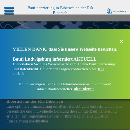
Baufinanzierung in Biberach an der Riß
Biberach
×
VIELEN DANK, dass Sie unsere Webseite besuchen!
Baufi Ludwigsburg informiert AKTUELL
Hier erfahren Sie alles Wissenswerte zum Thema Baufinanzierung
uns
und Ratenkredit. Bei offenen Fragen kontaktieren Sie
einfach!
Keine wichtigen Tipps und Informationen mehr verpassen!
abonnieren
Einfach Baufinewsletter
!
Eine Immobilien­finanzierung bei Baufi Ludwigsburg in
Biberach an der Riß Biberach
Eine optimale Finanzierung erhalten ist nicht ganz einfach. Durch eine
persönliche und individuelle Beratung die richtige Baufinanzierung
erhalten. Mit regionalen Banken in Ihrer Region eine günstige
Finanzierung abschließen