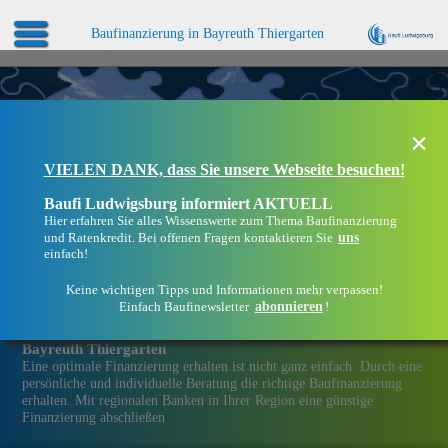
Baufinanzierung in Bayreuth Thiergarten
×
VIELEN DANK, dass Sie unsere Webseite besuchen!
Baufi Ludwigsburg informiert AKTUELL
Hier erfahren Sie alles Wissenswerte zum Thema Baufinanzierung
uns
und Ratenkredit. Bei offenen Fragen kontaktieren Sie
einfach!
Keine wichtigen Tipps und Informationen mehr verpassen!
abonnieren
Einfach Baufinewsletter
!
Eine Immobilien­finanzierung bei Baufi Ludwigsburg in
Bayreuth Thiergarten
Eine optimale Finanzierung erhalten ist nicht ganz einfach. Durch eine
persönliche und individuelle Beratung die richtige Baufinanzierung
erhalten. Mit regionalen Banken in Ihrer Region eine günstige
Finanzierung abschließen