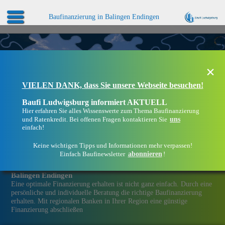
Baufinanzierung in Balingen Endingen
×
VIELEN DANK, dass Sie unsere Webseite besuchen!
Baufi Ludwigsburg informiert AKTUELL
Hier erfahren Sie alles Wissenswerte zum Thema Baufinanzierung
uns
und Ratenkredit. Bei offenen Fragen kontaktieren Sie
einfach!
Keine wichtigen Tipps und Informationen mehr verpassen!
abonnieren
Einfach Baufinewsletter
!
Eine Immobilien­finanzierung bei Baufi Ludwigsburg in
Balingen Endingen
Eine optimale Finanzierung erhalten ist nicht ganz einfach. Durch eine
persönliche und individuelle Beratung die richtige Baufinanzierung
erhalten. Mit regionalen Banken in Ihrer Region eine günstige
Finanzierung abschließen