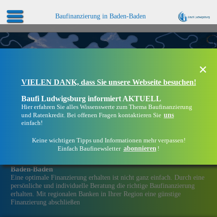
Baufinanzierung in Baden-Baden
×
VIELEN DANK, dass Sie unsere Webseite besuchen!
Baufi Ludwigsburg informiert AKTUELL
Hier erfahren Sie alles Wissenswerte zum Thema Baufinanzierung
uns
und Ratenkredit. Bei offenen Fragen kontaktieren Sie
einfach!
Keine wichtigen Tipps und Informationen mehr verpassen!
abonnieren
Einfach Baufinewsletter
!
Eine Immobilien­finanzierung bei Baufi Ludwigsburg in
Baden-Baden
Eine optimale Finanzierung erhalten ist nicht ganz einfach. Durch eine
persönliche und individuelle Beratung die richtige Baufinanzierung
erhalten. Mit regionalen Banken in Ihrer Region eine günstige
Finanzierung abschließen