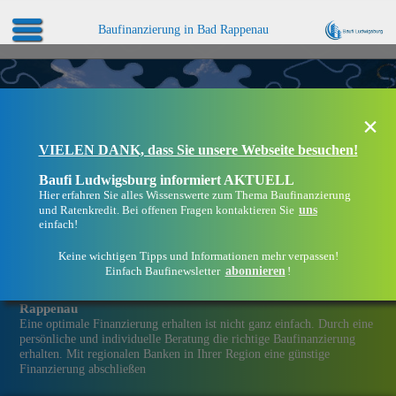
Baufinanzierung in Bad Rappenau
×
VIELEN DANK, dass Sie unsere Webseite besuchen!
Baufi Ludwigsburg informiert AKTUELL
Hier erfahren Sie alles Wissenswerte zum Thema Baufinanzierung
uns
und Ratenkredit. Bei offenen Fragen kontaktieren Sie
einfach!
Keine wichtigen Tipps und Informationen mehr verpassen!
abonnieren
Einfach Baufinewsletter
!
Eine Immobilien­finanzierung bei Baufi Ludwigsburg in Bad
Rappenau
Eine optimale Finanzierung erhalten ist nicht ganz einfach. Durch eine
persönliche und individuelle Beratung die richtige Baufinanzierung
erhalten. Mit regionalen Banken in Ihrer Region eine günstige
Finanzierung abschließen