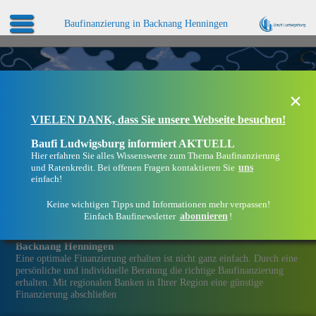
Baufinanzierung in Backnang Henningen
×
VIELEN DANK, dass Sie unsere Webseite besuchen!
Baufi Ludwigsburg informiert AKTUELL
Hier erfahren Sie alles Wissenswerte zum Thema Baufinanzierung
uns
und Ratenkredit. Bei offenen Fragen kontaktieren Sie
einfach!
Keine wichtigen Tipps und Informationen mehr verpassen!
abonnieren
Einfach Baufinewsletter
!
Eine Immobilien­finanzierung bei Baufi Ludwigsburg in
Backnang Henningen
Eine optimale Finanzierung erhalten ist nicht ganz einfach. Durch eine
persönliche und individuelle Beratung die richtige Baufinanzierung
erhalten. Mit regionalen Banken in Ihrer Region eine günstige
Finanzierung abschließen