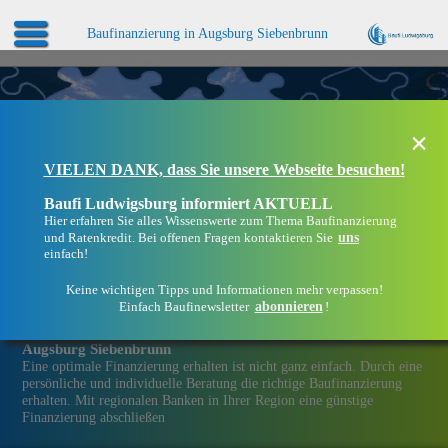
Baufinanzierung in Augsburg Siebenbrunn
×
VIELEN DANK, dass Sie unsere Webseite besuchen!
Baufi Ludwigsburg informiert AKTUELL
Hier erfahren Sie alles Wissenswerte zum Thema Baufinanzierung
uns
und Ratenkredit. Bei offenen Fragen kontaktieren Sie
einfach!
Keine wichtigen Tipps und Informationen mehr verpassen!
abonnieren
Einfach Baufinewsletter
!
Eine Immobilien­finanzierung bei Baufi Ludwigsburg in
Augsburg Siebenbrunn
Eine optimale Finanzierung erhalten ist nicht ganz einfach. Durch eine
persönliche und individuelle Beratung die richtige Baufinanzierung
erhalten. Mit regionalen Banken in Ihrer Region eine günstige
Finanzierung abschließen