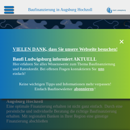
Baufinanzierung in Augsburg Hochzoll
×
VIELEN DANK, dass Sie unsere Webseite besuchen!
Baufi Ludwigsburg informiert AKTUELL
Hier erfahren Sie alles Wissenswerte zum Thema Baufinanzierung
uns
und Ratenkredit. Bei offenen Fragen kontaktieren Sie
einfach!
Keine wichtigen Tipps und Informationen mehr verpassen!
abonnieren
Einfach Baufinewsletter
!
Eine Immobilien­finanzierung bei Baufi Ludwigsburg in
Augsburg Hochzoll
Eine optimale Finanzierung erhalten ist nicht ganz einfach. Durch eine
persönliche und individuelle Beratung die richtige Baufinanzierung
erhalten. Mit regionalen Banken in Ihrer Region eine günstige
Finanzierung abschließen