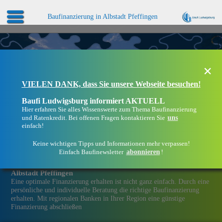
Baufinanzierung in Albstadt Pfeffingen
×
VIELEN DANK, dass Sie unsere Webseite besuchen!
Baufi Ludwigsburg informiert AKTUELL
Hier erfahren Sie alles Wissenswerte zum Thema Baufinanzierung
uns
und Ratenkredit. Bei offenen Fragen kontaktieren Sie
einfach!
Keine wichtigen Tipps und Informationen mehr verpassen!
abonnieren
Einfach Baufinewsletter
!
Eine Immobilien­finanzierung bei Baufi Ludwigsburg in
Albstadt Pfeffingen
Eine optimale Finanzierung erhalten ist nicht ganz einfach. Durch eine
persönliche und individuelle Beratung die richtige Baufinanzierung
erhalten. Mit regionalen Banken in Ihrer Region eine günstige
Finanzierung abschließen