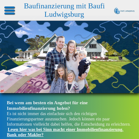
Baufinanzierung mit Baufi
Ludwigsburg
Bei wem am besten ein Angebot für eine
Immobilienfinanzierung holen?
Es ist nicht immer das einfachste sich den richtigen
Finanzierungspartner auszusuchen. Jedoch können ein paar
Informationen vielleicht dabei helfen, die Entscheidung zu erleichtern.
Lesen hier was bei Sinn macht einer Immobilienfinanzierung.
Bank oder Makler?