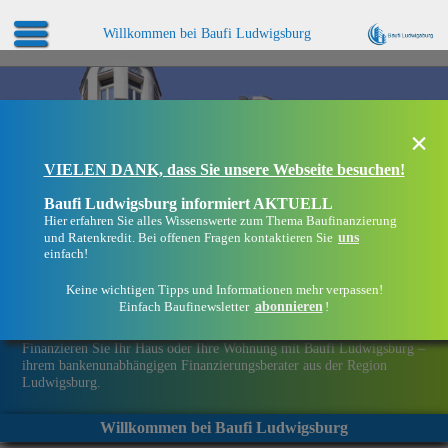
Willkommen bei Baufi Ludwigsburg
×
VIELEN DANK, dass Sie unsere Webseite besuchen!
Baufi Ludwigsburg informiert AKTUELL
Hier erfahren Sie alles Wissenswerte zum Thema Baufinanzierung
uns
und Ratenkredit. Bei offenen Fragen kontaktieren Sie
einfach!
Keine wichtigen Tipps und Informationen mehr verpassen!
abonnieren
Einfach Baufinewsletter
!
Eine Immobilie finanzieren mit Baufi Ludwigsburg
Finanzieren Sie Ihr Haus oder Ihre Wohnung mit Baufi Ludwigsburg –
ihrem bankenunabhängigen Finanzierungsberater aus der Region
Ludwigsburg.
Willkommen bei Baufi Ludwigsburg