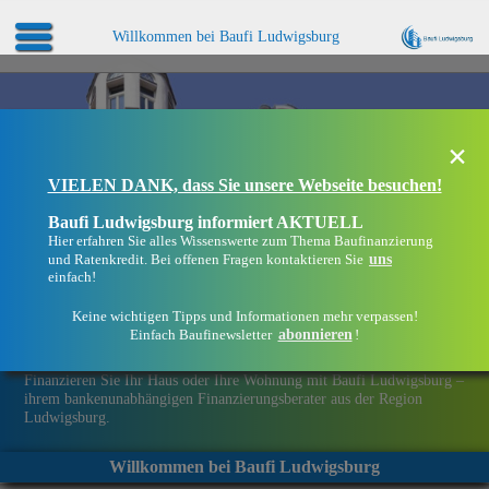
Willkommen bei Baufi Ludwigsburg
×
VIELEN DANK, dass Sie unsere Webseite besuchen!
Baufi Ludwigsburg informiert AKTUELL
Hier erfahren Sie alles Wissenswerte zum Thema Baufinanzierung
uns
und Ratenkredit. Bei offenen Fragen kontaktieren Sie
einfach!
Keine wichtigen Tipps und Informationen mehr verpassen!
abonnieren
Einfach Baufinewsletter
!
Eine Immobilie finanzieren mit Baufi Ludwigsburg
Finanzieren Sie Ihr Haus oder Ihre Wohnung mit Baufi Ludwigsburg –
ihrem bankenunabhängigen Finanzierungsberater aus der Region
Ludwigsburg.
Willkommen bei Baufi Ludwigsburg