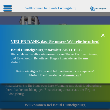
Willkommen bei Baufi Ludwigsburg
×
VIELEN DANK, dass Sie unsere Webseite besuchen!
Baufi Ludwigsburg informiert AKTUELL
Hier erfahren Sie alles Wissenswerte zum Thema Baufinanzierung
uns
und Ratenkredit. Bei offenen Fragen kontaktieren Sie
einfach!
Keine wichtigen Tipps und Informationen mehr verpassen!
abonnieren
Einfach Baufinewsletter
!
Eine Immobilie finanzieren mit Baufi Ludwigsburg
Finanzieren Sie Ihr Haus oder Ihre Wohnung mit Baufi Ludwigsburg –
ihrem bankenunabhängigen Finanzierungsberater aus der Region
Ludwigsburg.
Willkommen bei Baufi Ludwigsburg