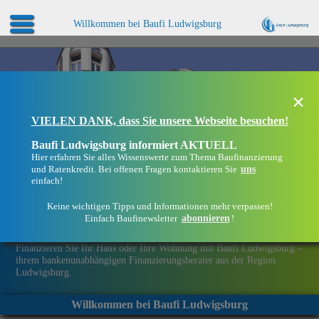
Willkommen bei Baufi Ludwigsburg
×
VIELEN DANK, dass Sie unsere Webseite besuchen!
Baufi Ludwigsburg informiert AKTUELL
Hier erfahren Sie alles Wissenswerte zum Thema Baufinanzierung
uns
und Ratenkredit. Bei offenen Fragen kontaktieren Sie
einfach!
Keine wichtigen Tipps und Informationen mehr verpassen!
abonnieren
Einfach Baufinewsletter
!
Eine Immobilie finanzieren mit Baufi Ludwigsburg
Finanzieren Sie Ihr Haus oder Ihre Wohnung mit Baufi Ludwigsburg –
ihrem bankenunabhängigen Finanzierungsberater aus der Region
Ludwigsburg.
Willkommen bei Baufi Ludwigsburg