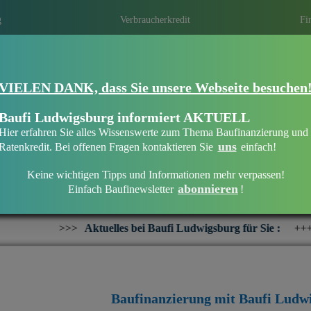
g
Verbraucherkredit
Fi
VIELEN DANK, dass Sie unsere Webseite besuchen
Eine Immobilie finanzieren mit Baufi Lu
Finanzieren Sie Ihr Haus oder Ihre Wohn
Baufi Ludwigsburg informiert AKTUELL
bankenunabhängigen Finanzierungsberate
Hier erfahren Sie alles Wissenswerte zum Thema Baufinanzierung und
uns
Ratenkredit. Bei offenen Fragen kontaktieren Sie
einfach!
Keine wichtigen Tipps und Informationen mehr verpassen!
abonnieren
Einfach Baufinewsletter
!
Willkommen bei Baufi Ludwigsburg
uelles bei Baufi Ludwigsburg für Sie :
+++
Interesse an einer 
Baufinanzierung mit Baufi Ludw