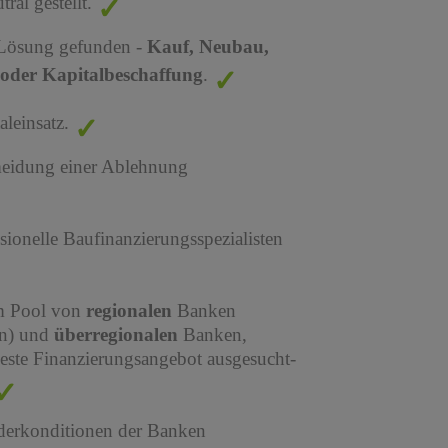
al gestellt.
 Lösung gefunden -
Kauf, Neubau,
oder Kapitalbeschaffung
.
leinsatz.
meidung einer Ablehnung
sionelle Baufinanzierungsspezialisten
em Pool von
regionalen
Banken
en) und
überregionalen
Banken,
este Finanzierungsangebot ausgesucht-
derkonditionen der Banken