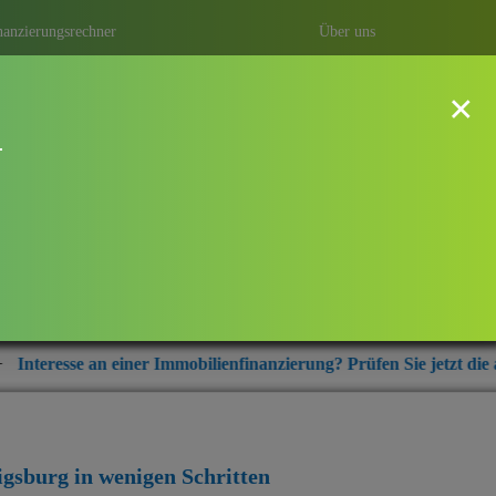
nanzierungsrechner
Über uns
×
!
dwigsburg
ung mit Baufi Ludwigsburg – ihrem
r aus der Region Ludwigsburg.
Immobilienfinanzierung? Prüfen Sie jetzt die aktuellen Zinskondit
igsburg
in wenigen Schritten