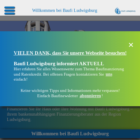
Willkommen bei Baufi Ludwigsburg
×
VIELEN DANK, dass Sie unsere Webseite besuchen!
Baufi Ludwigsburg informiert AKTUELL
Hier erfahren Sie alles Wissenswerte zum Thema Baufinanzierung
uns
und Ratenkredit. Bei offenen Fragen kontaktieren Sie
einfach!
Keine wichtigen Tipps und Informationen mehr verpassen!
abonnieren
Einfach Baufinewsletter
!
Eine Immobilie finanzieren mit Baufi Ludwigsburg
Finanzieren Sie Ihr Haus oder Ihre Wohnung mit Baufi Ludwigsburg –
ihrem bankenunabhängigen Finanzierungsberater aus der Region
Ludwigsburg.
Willkommen bei Baufi Ludwigsburg