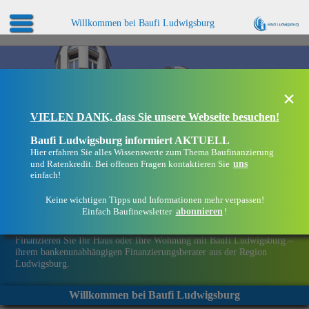
Willkommen bei Baufi Ludwigsburg
×
VIELEN DANK, dass Sie unsere Webseite besuchen!
Baufi Ludwigsburg informiert AKTUELL
Hier erfahren Sie alles Wissenswerte zum Thema Baufinanzierung
uns
und Ratenkredit. Bei offenen Fragen kontaktieren Sie
einfach!
Keine wichtigen Tipps und Informationen mehr verpassen!
abonnieren
Einfach Baufinewsletter
!
Eine Immobilie finanzieren mit Baufi Ludwigsburg
Finanzieren Sie Ihr Haus oder Ihre Wohnung mit Baufi Ludwigsburg –
ihrem bankenunabhängigen Finanzierungsberater aus der Region
Ludwigsburg.
Willkommen bei Baufi Ludwigsburg