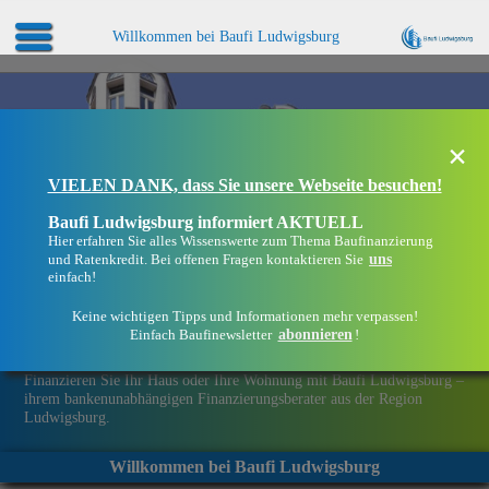
Willkommen bei Baufi Ludwigsburg
×
VIELEN DANK, dass Sie unsere Webseite besuchen!
Baufi Ludwigsburg informiert AKTUELL
Hier erfahren Sie alles Wissenswerte zum Thema Baufinanzierung
uns
und Ratenkredit. Bei offenen Fragen kontaktieren Sie
einfach!
Keine wichtigen Tipps und Informationen mehr verpassen!
abonnieren
Einfach Baufinewsletter
!
Eine Immobilie finanzieren mit Baufi Ludwigsburg
Finanzieren Sie Ihr Haus oder Ihre Wohnung mit Baufi Ludwigsburg –
ihrem bankenunabhängigen Finanzierungsberater aus der Region
Ludwigsburg.
Willkommen bei Baufi Ludwigsburg