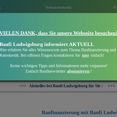
g
Verbraucherkredit
Fi
VIELEN DANK, dass Sie unsere Webseite besuchen
Eine Immobilie finanzieren mit Baufi Lu
Finanzieren Sie Ihr Haus oder Ihre Wohn
Baufi Ludwigsburg informiert AKTUELL
bankenunabhängigen Finanzierungsberate
Hier erfahren Sie alles Wissenswerte zum Thema Baufinanzierung und
uns
Ratenkredit. Bei offenen Fragen kontaktieren Sie
einfach!
Keine wichtigen Tipps und Informationen mehr verpassen!
abonnieren
Einfach Baufinewsletter
!
Willkommen bei Baufi Ludwigsburg
elles bei Baufi Ludwigsburg für Sie :
+++
Interesse an einer 
Baufinanzierung mit Baufi Ludw