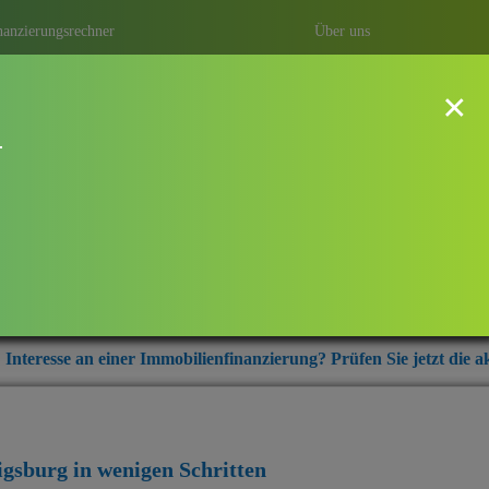
nanzierungsrechner
Über uns
×
!
dwigsburg
ung mit Baufi Ludwigsburg – ihrem
r aus der Region Ludwigsburg.
Immobilienfinanzierung? Prüfen Sie jetzt die aktuellen Zinskonditi
igsburg
in wenigen Schritten