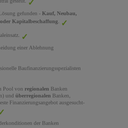
al gestellt.
 Lösung gefunden -
Kauf, Neubau,
oder Kapitalbeschaffung
.
leinsatz.
meidung einer Ablehnung
sionelle Baufinanzierungsspezialisten
em Pool von
regionalen
Banken
en) und
überregionalen
Banken,
este Finanzierungsangebot ausgesucht-
derkonditionen der Banken