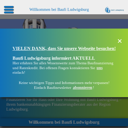
Willkommen bei Baufi Ludwigsburg
×
VIELEN DANK, dass Sie unsere Webseite besuchen!
Baufi Ludwigsburg informiert AKTUELL
Hier erfahren Sie alles Wissenswerte zum Thema Baufinanzierung
uns
und Ratenkredit. Bei offenen Fragen kontaktieren Sie
einfach!
Keine wichtigen Tipps und Informationen mehr verpassen!
abonnieren
Einfach Baufinewsletter
!
Eine Immobilie finanzieren mit Baufi Ludwigsburg
Finanzieren Sie Ihr Haus oder Ihre Wohnung mit Baufi Ludwigsburg –
ihrem bankenunabhängigen Finanzierungsberater aus der Region
Ludwigsburg.
Willkommen bei Baufi Ludwigsburg