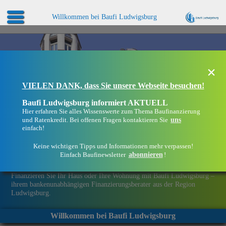
Willkommen bei Baufi Ludwigsburg
×
VIELEN DANK, dass Sie unsere Webseite besuchen!
Baufi Ludwigsburg informiert AKTUELL
Hier erfahren Sie alles Wissenswerte zum Thema Baufinanzierung
uns
und Ratenkredit. Bei offenen Fragen kontaktieren Sie
einfach!
Keine wichtigen Tipps und Informationen mehr verpassen!
abonnieren
Einfach Baufinewsletter
!
Eine Immobilie finanzieren mit Baufi Ludwigsburg
Finanzieren Sie Ihr Haus oder Ihre Wohnung mit Baufi Ludwigsburg –
ihrem bankenunabhängigen Finanzierungsberater aus der Region
Ludwigsburg.
Willkommen bei Baufi Ludwigsburg