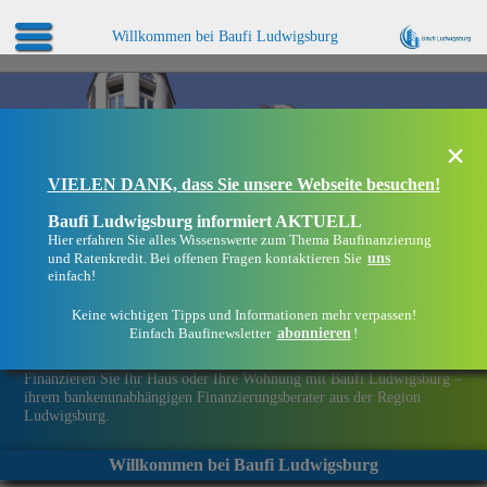
Willkommen bei Baufi Ludwigsburg
×
VIELEN DANK, dass Sie unsere Webseite besuchen!
Baufi Ludwigsburg informiert AKTUELL
Hier erfahren Sie alles Wissenswerte zum Thema Baufinanzierung
uns
und Ratenkredit. Bei offenen Fragen kontaktieren Sie
einfach!
Keine wichtigen Tipps und Informationen mehr verpassen!
abonnieren
Einfach Baufinewsletter
!
Eine Immobilie finanzieren mit Baufi Ludwigsburg
Finanzieren Sie Ihr Haus oder Ihre Wohnung mit Baufi Ludwigsburg –
ihrem bankenunabhängigen Finanzierungsberater aus der Region
Ludwigsburg.
Willkommen bei Baufi Ludwigsburg