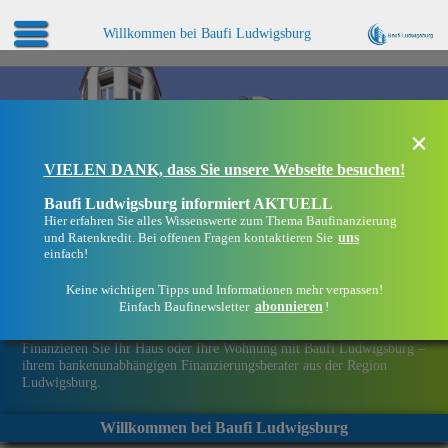
Willkommen bei Baufi Ludwigsburg
×
VIELEN DANK, dass Sie unsere Webseite besuchen!
Baufi Ludwigsburg informiert AKTUELL
Hier erfahren Sie alles Wissenswerte zum Thema Baufinanzierung
uns
und Ratenkredit. Bei offenen Fragen kontaktieren Sie
einfach!
Keine wichtigen Tipps und Informationen mehr verpassen!
abonnieren
Einfach Baufinewsletter
!
Eine Immobilie finanzieren mit Baufi Ludwigsburg
Finanzieren Sie Ihr Haus oder Ihre Wohnung mit Baufi Ludwigsburg –
ihrem bankenunabhängigen Finanzierungsberater aus der Region
Ludwigsburg.
Willkommen bei Baufi Ludwigsburg