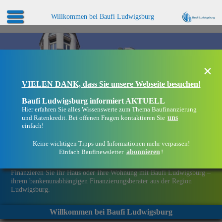
Willkommen bei Baufi Ludwigsburg
×
VIELEN DANK, dass Sie unsere Webseite besuchen!
Baufi Ludwigsburg informiert AKTUELL
Hier erfahren Sie alles Wissenswerte zum Thema Baufinanzierung
uns
und Ratenkredit. Bei offenen Fragen kontaktieren Sie
einfach!
Keine wichtigen Tipps und Informationen mehr verpassen!
abonnieren
Einfach Baufinewsletter
!
Eine Immobilie finanzieren mit Baufi Ludwigsburg
Finanzieren Sie Ihr Haus oder Ihre Wohnung mit Baufi Ludwigsburg –
ihrem bankenunabhängigen Finanzierungsberater aus der Region
Ludwigsburg.
Willkommen bei Baufi Ludwigsburg