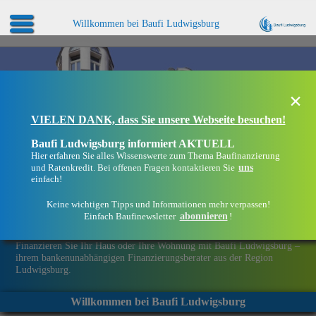
Willkommen bei Baufi Ludwigsburg
×
VIELEN DANK, dass Sie unsere Webseite besuchen!
Baufi Ludwigsburg informiert AKTUELL
Hier erfahren Sie alles Wissenswerte zum Thema Baufinanzierung
uns
und Ratenkredit. Bei offenen Fragen kontaktieren Sie
einfach!
Keine wichtigen Tipps und Informationen mehr verpassen!
abonnieren
Einfach Baufinewsletter
!
Eine Immobilie finanzieren mit Baufi Ludwigsburg
Finanzieren Sie Ihr Haus oder Ihre Wohnung mit Baufi Ludwigsburg –
ihrem bankenunabhängigen Finanzierungsberater aus der Region
Ludwigsburg.
Willkommen bei Baufi Ludwigsburg