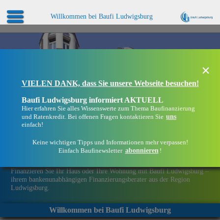
Willkommen bei Baufi Ludwigsburg
×
VIELEN DANK, dass Sie unsere Webseite besuchen!
Baufi Ludwigsburg informiert AKTUELL
Hier erfahren Sie alles Wissenswerte zum Thema Baufinanzierung
uns
und Ratenkredit. Bei offenen Fragen kontaktieren Sie
einfach!
Keine wichtigen Tipps und Informationen mehr verpassen!
abonnieren
Einfach Baufinewsletter
!
Eine Immobilie finanzieren mit Baufi Ludwigsburg
Finanzieren Sie Ihr Haus oder Ihre Wohnung mit Baufi Ludwigsburg –
ihrem bankenunabhängigen Finanzierungsberater aus der Region
Ludwigsburg.
Willkommen bei Baufi Ludwigsburg