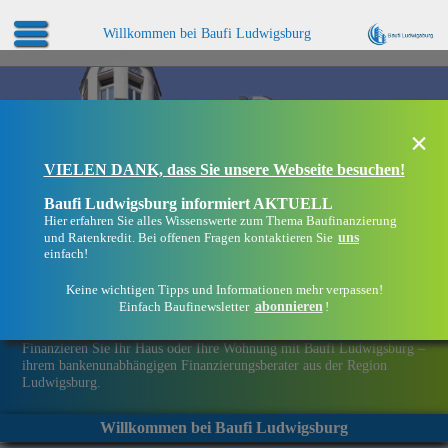
Willkommen bei Baufi Ludwigsburg
×
VIELEN DANK, dass Sie unsere Webseite besuchen!
Baufi Ludwigsburg informiert AKTUELL
Hier erfahren Sie alles Wissenswerte zum Thema Baufinanzierung
uns
und Ratenkredit. Bei offenen Fragen kontaktieren Sie
einfach!
Keine wichtigen Tipps und Informationen mehr verpassen!
abonnieren
Einfach Baufinewsletter
!
Eine Immobilie finanzieren mit Baufi Ludwigsburg
Finanzieren Sie Ihr Haus oder Ihre Wohnung mit Baufi Ludwigsburg –
ihrem bankenunabhängigen Finanzierungsberater aus der Region
Ludwigsburg.
Willkommen bei Baufi Ludwigsburg