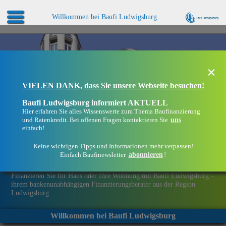
Willkommen bei Baufi Ludwigsburg
×
VIELEN DANK, dass Sie unsere Webseite besuchen!
Baufi Ludwigsburg informiert AKTUELL
Hier erfahren Sie alles Wissenswerte zum Thema Baufinanzierung
uns
und Ratenkredit. Bei offenen Fragen kontaktieren Sie
einfach!
Keine wichtigen Tipps und Informationen mehr verpassen!
abonnieren
Einfach Baufinewsletter
!
Eine Immobilie finanzieren mit Baufi Ludwigsburg
Finanzieren Sie Ihr Haus oder Ihre Wohnung mit Baufi Ludwigsburg –
ihrem bankenunabhängigen Finanzierungsberater aus der Region
Ludwigsburg.
Willkommen bei Baufi Ludwigsburg