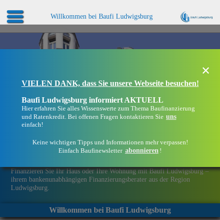
Willkommen bei Baufi Ludwigsburg
×
VIELEN DANK, dass Sie unsere Webseite besuchen!
Baufi Ludwigsburg informiert AKTUELL
Hier erfahren Sie alles Wissenswerte zum Thema Baufinanzierung
uns
und Ratenkredit. Bei offenen Fragen kontaktieren Sie
einfach!
Keine wichtigen Tipps und Informationen mehr verpassen!
abonnieren
Einfach Baufinewsletter
!
Eine Immobilie finanzieren mit Baufi Ludwigsburg
Finanzieren Sie Ihr Haus oder Ihre Wohnung mit Baufi Ludwigsburg –
ihrem bankenunabhängigen Finanzierungsberater aus der Region
Ludwigsburg.
Willkommen bei Baufi Ludwigsburg