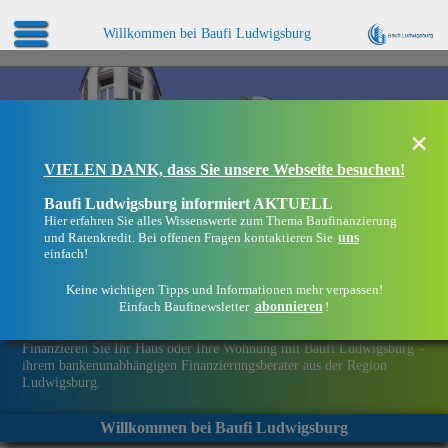
Willkommen bei Baufi Ludwigsburg
×
VIELEN DANK, dass Sie unsere Webseite besuchen!
Baufi Ludwigsburg informiert AKTUELL
Hier erfahren Sie alles Wissenswerte zum Thema Baufinanzierung
uns
und Ratenkredit. Bei offenen Fragen kontaktieren Sie
einfach!
Keine wichtigen Tipps und Informationen mehr verpassen!
abonnieren
Einfach Baufinewsletter
!
Eine Immobilie finanzieren mit Baufi Ludwigsburg
Finanzieren Sie Ihr Haus oder Ihre Wohnung mit Baufi Ludwigsburg –
ihrem bankenunabhängigen Finanzierungsberater aus der Region
Ludwigsburg.
Willkommen bei Baufi Ludwigsburg