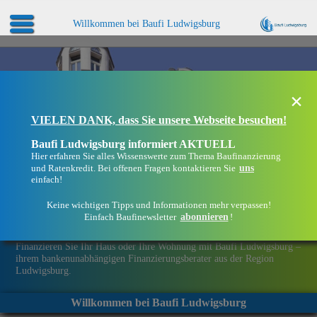
Willkommen bei Baufi Ludwigsburg
×
VIELEN DANK, dass Sie unsere Webseite besuchen!
Baufi Ludwigsburg informiert AKTUELL
Hier erfahren Sie alles Wissenswerte zum Thema Baufinanzierung
uns
und Ratenkredit. Bei offenen Fragen kontaktieren Sie
einfach!
Keine wichtigen Tipps und Informationen mehr verpassen!
abonnieren
Einfach Baufinewsletter
!
Eine Immobilie finanzieren mit Baufi Ludwigsburg
Finanzieren Sie Ihr Haus oder Ihre Wohnung mit Baufi Ludwigsburg –
ihrem bankenunabhängigen Finanzierungsberater aus der Region
Ludwigsburg.
Willkommen bei Baufi Ludwigsburg