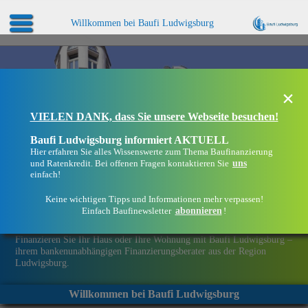
Willkommen bei Baufi Ludwigsburg
×
VIELEN DANK, dass Sie unsere Webseite besuchen!
Baufi Ludwigsburg informiert AKTUELL
Hier erfahren Sie alles Wissenswerte zum Thema Baufinanzierung
uns
und Ratenkredit. Bei offenen Fragen kontaktieren Sie
einfach!
Keine wichtigen Tipps und Informationen mehr verpassen!
abonnieren
Einfach Baufinewsletter
!
Eine Immobilie finanzieren mit Baufi Ludwigsburg
Finanzieren Sie Ihr Haus oder Ihre Wohnung mit Baufi Ludwigsburg –
ihrem bankenunabhängigen Finanzierungsberater aus der Region
Ludwigsburg.
Willkommen bei Baufi Ludwigsburg