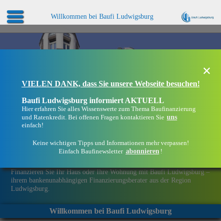
Willkommen bei Baufi Ludwigsburg
×
VIELEN DANK, dass Sie unsere Webseite besuchen!
Baufi Ludwigsburg informiert AKTUELL
Hier erfahren Sie alles Wissenswerte zum Thema Baufinanzierung
uns
und Ratenkredit. Bei offenen Fragen kontaktieren Sie
einfach!
Keine wichtigen Tipps und Informationen mehr verpassen!
abonnieren
Einfach Baufinewsletter
!
Eine Immobilie finanzieren mit Baufi Ludwigsburg
Finanzieren Sie Ihr Haus oder Ihre Wohnung mit Baufi Ludwigsburg –
ihrem bankenunabhängigen Finanzierungsberater aus der Region
Ludwigsburg.
Willkommen bei Baufi Ludwigsburg