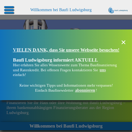
Willkommen bei Baufi Ludwigsburg
×
VIELEN DANK, dass Sie unsere Webseite besuchen!
Baufi Ludwigsburg informiert AKTUELL
Hier erfahren Sie alles Wissenswerte zum Thema Baufinanzierung
uns
und Ratenkredit. Bei offenen Fragen kontaktieren Sie
einfach!
Keine wichtigen Tipps und Informationen mehr verpassen!
abonnieren
Einfach Baufinewsletter
!
Eine Immobilie finanzieren mit Baufi Ludwigsburg
Finanzieren Sie Ihr Haus oder Ihre Wohnung mit Baufi Ludwigsburg –
ihrem bankenunabhängigen Finanzierungsberater aus der Region
Ludwigsburg.
Willkommen bei Baufi Ludwigsburg