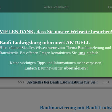
g
Verbraucherkredit
Fi
VIELEN DANK, dass Sie unsere Webseite besuchen
Eine Immobilie finanzieren mit Baufi Lu
Finanzieren Sie Ihr Haus oder Ihre Wohn
Baufi Ludwigsburg informiert AKTUELL
bankenunabhängigen Finanzierungsberate
Hier erfahren Sie alles Wissenswerte zum Thema Baufinanzierung und
uns
Ratenkredit. Bei offenen Fragen kontaktieren Sie
einfach!
Keine wichtigen Tipps und Informationen mehr verpassen!
abonnieren
Einfach Baufinewsletter
!
Willkommen bei Baufi Ludwigsburg
ktuelles bei Baufi Ludwigsburg für Sie :
+++
Interesse an eine
Baufinanzierung mit Baufi Ludw