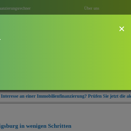
nanzierungsrechner
Über uns
×
!
dwigsburg
ung mit Baufi Ludwigsburg – ihrem
r aus der Region Ludwigsburg.
r Immobilienfinanzierung? Prüfen Sie jetzt die aktuellen Zinskond
igsburg
in wenigen Schritten