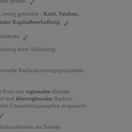
al gestellt.
 Lösung gefunden -
Kauf, Neubau,
oder Kapitalbeschaffung
.
leinsatz.
meidung einer Ablehnung
sionelle Baufinanzierungsspezialisten
em Pool von
regionalen
Banken
en) und
überregionalen
Banken,
este Finanzierungsangebot ausgesucht-
derkonditionen der Banken