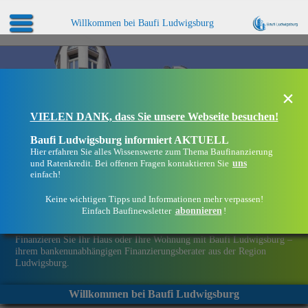
Willkommen bei Baufi Ludwigsburg
×
VIELEN DANK, dass Sie unsere Webseite besuchen!
Baufi Ludwigsburg informiert AKTUELL
Hier erfahren Sie alles Wissenswerte zum Thema Baufinanzierung
uns
und Ratenkredit. Bei offenen Fragen kontaktieren Sie
einfach!
Keine wichtigen Tipps und Informationen mehr verpassen!
abonnieren
Einfach Baufinewsletter
!
Eine Immobilie finanzieren mit Baufi Ludwigsburg
Finanzieren Sie Ihr Haus oder Ihre Wohnung mit Baufi Ludwigsburg –
ihrem bankenunabhängigen Finanzierungsberater aus der Region
Ludwigsburg.
Willkommen bei Baufi Ludwigsburg