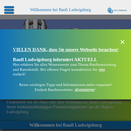
Willkommen bei Baufi Ludwigsburg
×
VIELEN DANK, dass Sie unsere Webseite besuchen!
Baufi Ludwigsburg informiert AKTUELL
Hier erfahren Sie alles Wissenswerte zum Thema Baufinanzierung
uns
und Ratenkredit. Bei offenen Fragen kontaktieren Sie
einfach!
Keine wichtigen Tipps und Informationen mehr verpassen!
abonnieren
Einfach Baufinewsletter
!
Eine Immobilie finanzieren mit Baufi Ludwigsburg
Finanzieren Sie Ihr Haus oder Ihre Wohnung mit Baufi Ludwigsburg –
ihrem bankenunabhängigen Finanzierungsberater aus der Region
Ludwigsburg.
Willkommen bei Baufi Ludwigsburg