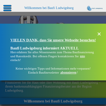
Willkommen bei Baufi Ludwigsburg
×
VIELEN DANK, dass Sie unsere Webseite besuchen!
Baufi Ludwigsburg informiert AKTUELL
Hier erfahren Sie alles Wissenswerte zum Thema Baufinanzierung
uns
und Ratenkredit. Bei offenen Fragen kontaktieren Sie
einfach!
Keine wichtigen Tipps und Informationen mehr verpassen!
abonnieren
Einfach Baufinewsletter
!
Eine Immobilie finanzieren mit Baufi Ludwigsburg
Finanzieren Sie Ihr Haus oder Ihre Wohnung mit Baufi Ludwigsburg –
ihrem bankenunabhängigen Finanzierungsberater aus der Region
Ludwigsburg.
Willkommen bei Baufi Ludwigsburg