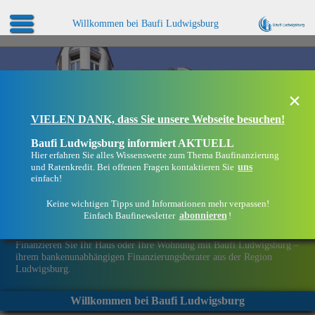
Willkommen bei Baufi Ludwigsburg
×
VIELEN DANK, dass Sie unsere Webseite besuchen!
Baufi Ludwigsburg informiert AKTUELL
Hier erfahren Sie alles Wissenswerte zum Thema Baufinanzierung
uns
und Ratenkredit. Bei offenen Fragen kontaktieren Sie
einfach!
Keine wichtigen Tipps und Informationen mehr verpassen!
abonnieren
Einfach Baufinewsletter
!
Eine Immobilie finanzieren mit Baufi Ludwigsburg
Finanzieren Sie Ihr Haus oder Ihre Wohnung mit Baufi Ludwigsburg –
ihrem bankenunabhängigen Finanzierungsberater aus der Region
Ludwigsburg.
Willkommen bei Baufi Ludwigsburg