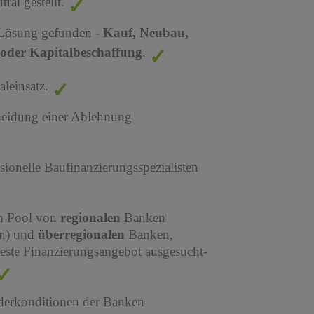
al gestellt.
 Lösung gefunden -
Kauf, Neubau,
oder Kapitalbeschaffung
.
leinsatz.
meidung einer Ablehnung
sionelle Baufinanzierungsspezialisten
em Pool von
regionalen
Banken
en) und
überregionalen
Banken,
este Finanzierungsangebot ausgesucht-
derkonditionen der Banken