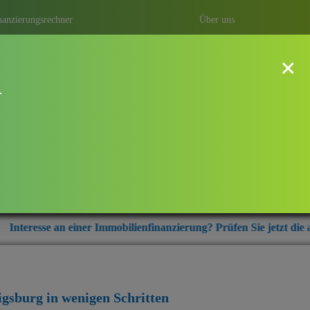
nanzierungsrechner
Über uns
×
!
dwigsburg
ung mit Baufi Ludwigsburg – ihrem
r aus der Region Ludwigsburg.
ner Immobilienfinanzierung? Prüfen Sie jetzt die aktuellen Zinskon
igsburg
in wenigen Schritten