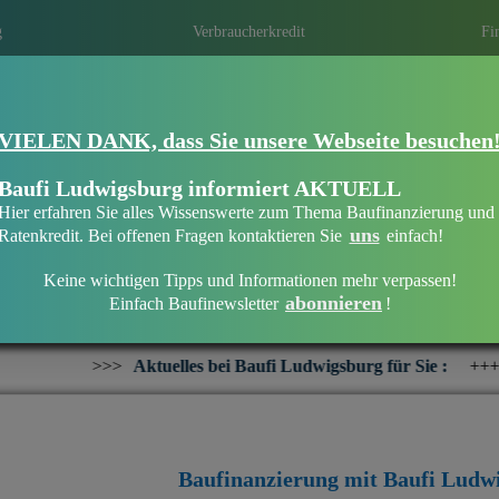
g
Verbraucherkredit
Fi
VIELEN DANK, dass Sie unsere Webseite besuchen
Eine Immobilie finanzieren mit Baufi Lu
Finanzieren Sie Ihr Haus oder Ihre Wohn
Baufi Ludwigsburg informiert AKTUELL
bankenunabhängigen Finanzierungsberate
Hier erfahren Sie alles Wissenswerte zum Thema Baufinanzierung und
uns
Ratenkredit. Bei offenen Fragen kontaktieren Sie
einfach!
Keine wichtigen Tipps und Informationen mehr verpassen!
abonnieren
Einfach Baufinewsletter
!
Willkommen bei Baufi Ludwigsburg
Aktuelles bei Baufi Ludwigsburg für Sie :
+++
Interesse an ei
Baufinanzierung mit Baufi Ludw