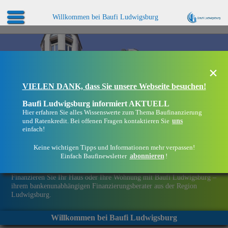
Willkommen bei Baufi Ludwigsburg
×
VIELEN DANK, dass Sie unsere Webseite besuchen!
Baufi Ludwigsburg informiert AKTUELL
Hier erfahren Sie alles Wissenswerte zum Thema Baufinanzierung
uns
und Ratenkredit. Bei offenen Fragen kontaktieren Sie
einfach!
Keine wichtigen Tipps und Informationen mehr verpassen!
abonnieren
Einfach Baufinewsletter
!
Eine Immobilie finanzieren mit Baufi Ludwigsburg
Finanzieren Sie Ihr Haus oder Ihre Wohnung mit Baufi Ludwigsburg –
ihrem bankenunabhängigen Finanzierungsberater aus der Region
Ludwigsburg.
Willkommen bei Baufi Ludwigsburg