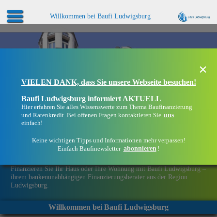
Willkommen bei Baufi Ludwigsburg
×
VIELEN DANK, dass Sie unsere Webseite besuchen!
Baufi Ludwigsburg informiert AKTUELL
Hier erfahren Sie alles Wissenswerte zum Thema Baufinanzierung
uns
und Ratenkredit. Bei offenen Fragen kontaktieren Sie
einfach!
Keine wichtigen Tipps und Informationen mehr verpassen!
abonnieren
Einfach Baufinewsletter
!
Eine Immobilie finanzieren mit Baufi Ludwigsburg
Finanzieren Sie Ihr Haus oder Ihre Wohnung mit Baufi Ludwigsburg –
ihrem bankenunabhängigen Finanzierungsberater aus der Region
Ludwigsburg.
Willkommen bei Baufi Ludwigsburg