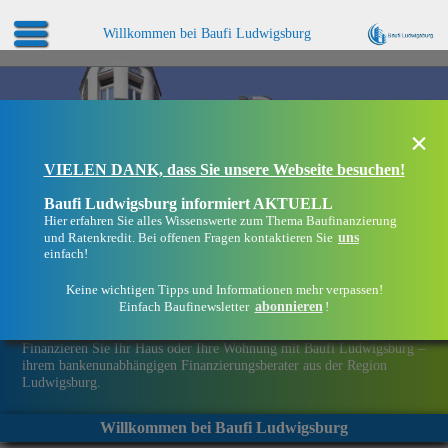
Willkommen bei Baufi Ludwigsburg
×
VIELEN DANK, dass Sie unsere Webseite besuchen!
Baufi Ludwigsburg informiert AKTUELL
Hier erfahren Sie alles Wissenswerte zum Thema Baufinanzierung
uns
und Ratenkredit. Bei offenen Fragen kontaktieren Sie
einfach!
Keine wichtigen Tipps und Informationen mehr verpassen!
abonnieren
Einfach Baufinewsletter
!
Eine Immobilie finanzieren mit Baufi Ludwigsburg
Finanzieren Sie Ihr Haus oder Ihre Wohnung mit Baufi Ludwigsburg –
ihrem bankenunabhängigen Finanzierungsberater aus der Region
Ludwigsburg.
Willkommen bei Baufi Ludwigsburg