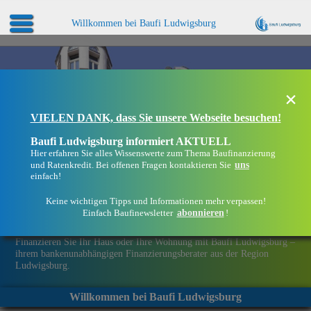
Willkommen bei Baufi Ludwigsburg
×
VIELEN DANK, dass Sie unsere Webseite besuchen!
Baufi Ludwigsburg informiert AKTUELL
Hier erfahren Sie alles Wissenswerte zum Thema Baufinanzierung
uns
und Ratenkredit. Bei offenen Fragen kontaktieren Sie
einfach!
Keine wichtigen Tipps und Informationen mehr verpassen!
abonnieren
Einfach Baufinewsletter
!
Eine Immobilie finanzieren mit Baufi Ludwigsburg
Finanzieren Sie Ihr Haus oder Ihre Wohnung mit Baufi Ludwigsburg –
ihrem bankenunabhängigen Finanzierungsberater aus der Region
Ludwigsburg.
Willkommen bei Baufi Ludwigsburg