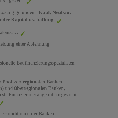
al gestellt.
 Lösung gefunden -
Kauf, Neubau,
oder Kapitalbeschaffung
.
leinsatz.
meidung einer Ablehnung
sionelle Baufinanzierungsspezialisten
em Pool von
regionalen
Banken
en) und
überregionalen
Banken,
este Finanzierungsangebot ausgesucht-
derkonditionen der Banken