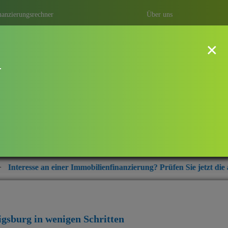
nanzierungsrechner
Über uns
×
!
dwigsburg
ung mit Baufi Ludwigsburg – ihrem
r aus der Region Ludwigsburg.
r Immobilienfinanzierung? Prüfen Sie jetzt die aktuellen Zinskondi
igsburg
in wenigen Schritten