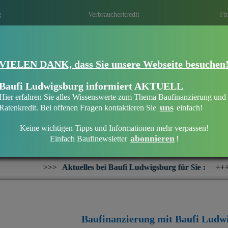
g
Verbraucherkredit
Fi
VIELEN DANK, dass Sie unsere Webseite besuchen
Eine Immobilie finanzieren mit Baufi Lu
Finanzieren Sie Ihr Haus oder Ihre Wohn
Baufi Ludwigsburg informiert AKTUELL
bankenunabhängigen Finanzierungsberate
Hier erfahren Sie alles Wissenswerte zum Thema Baufinanzierung und
uns
Ratenkredit. Bei offenen Fragen kontaktieren Sie
einfach!
Keine wichtigen Tipps und Informationen mehr verpassen!
abonnieren
Einfach Baufinewsletter
!
Willkommen bei Baufi Ludwigsburg
tuelles bei Baufi Ludwigsburg für Sie :
+++
Interesse an eine
Baufinanzierung mit Baufi Ludw