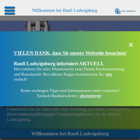
Willkommen bei Baufi Ludwigsburg
×
VIELEN DANK, dass Sie unsere Webseite besuchen!
Baufi Ludwigsburg informiert AKTUELL
Hier erfahren Sie alles Wissenswerte zum Thema Baufinanzierung
uns
und Ratenkredit. Bei offenen Fragen kontaktieren Sie
einfach!
Keine wichtigen Tipps und Informationen mehr verpassen!
abonnieren
Einfach Baufinewsletter
!
Eine Immobilie finanzieren mit Baufi Ludwigsburg
Finanzieren Sie Ihr Haus oder Ihre Wohnung mit Baufi Ludwigsburg –
ihrem bankenunabhängigen Finanzierungsberater aus der Region
Ludwigsburg.
Willkommen bei Baufi Ludwigsburg