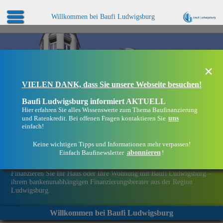
Willkommen bei Baufi Ludwigsburg
×
VIELEN DANK, dass Sie unsere Webseite besuchen!
Baufi Ludwigsburg informiert AKTUELL
Hier erfahren Sie alles Wissenswerte zum Thema Baufinanzierung
uns
und Ratenkredit. Bei offenen Fragen kontaktieren Sie
einfach!
Keine wichtigen Tipps und Informationen mehr verpassen!
abonnieren
Einfach Baufinewsletter
!
Eine Immobilie finanzieren mit Baufi Ludwigsburg
Finanzieren Sie Ihr Haus oder Ihre Wohnung mit Baufi Ludwigsburg –
ihrem bankenunabhängigen Finanzierungsberater aus der Region
Ludwigsburg.
Willkommen bei Baufi Ludwigsburg