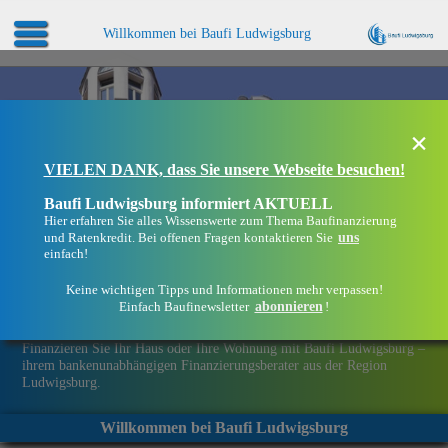
Willkommen bei Baufi Ludwigsburg
×
VIELEN DANK, dass Sie unsere Webseite besuchen!
Baufi Ludwigsburg informiert AKTUELL
Hier erfahren Sie alles Wissenswerte zum Thema Baufinanzierung
uns
und Ratenkredit. Bei offenen Fragen kontaktieren Sie
einfach!
Keine wichtigen Tipps und Informationen mehr verpassen!
abonnieren
Einfach Baufinewsletter
!
Eine Immobilie finanzieren mit Baufi Ludwigsburg
Finanzieren Sie Ihr Haus oder Ihre Wohnung mit Baufi Ludwigsburg –
ihrem bankenunabhängigen Finanzierungsberater aus der Region
Ludwigsburg.
Willkommen bei Baufi Ludwigsburg